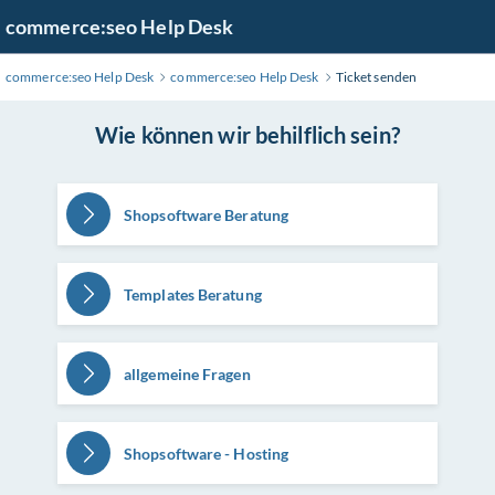
Zum
commerce:seo Help Desk
Hauptinhalt
wechseln
commerce:seo Help Desk
commerce:seo Help Desk
Ticket senden
Wie können wir behilflich sein?
Shopsoftware Beratung
Templates Beratung
allgemeine Fragen
Shopsoftware - Hosting